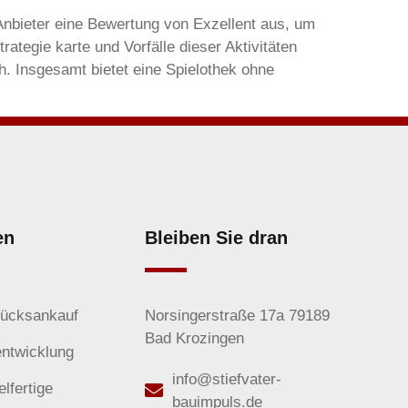
nbieter eine Bewertung von Exzellent aus, um
tegie karte und Vorfälle dieser Aktivitäten
h. Insgesamt bietet eine Spielothek ohne
en
Bleiben Sie dran
tücksankauf
Norsingerstraße 17a 79189
Bad Krozingen
entwicklung
info@stiefvater-
lfertige
bauimpuls.de