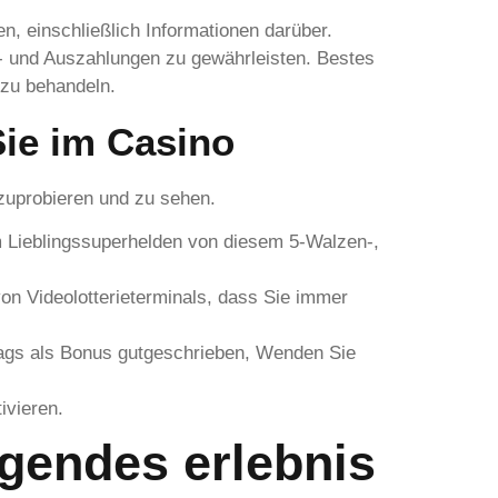
, einschließlich Informationen darüber.
in- und Auszahlungen zu gewährleisten. Bestes
 zu behandeln.
Sie im Casino
szuprobieren und zu sehen.
em Lieblingssuperhelden von diesem 5-Walzen-,
on Videolotterieterminals, dass Sie immer
trags als Bonus gutgeschrieben, Wenden Sie
ivieren.
egendes erlebnis