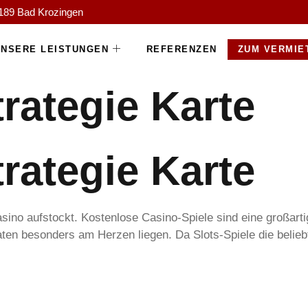
189 Bad Krozingen
UNSERE LEISTUNGEN
REFERENZEN
ZUM VERMIE
rategie Karte
rategie Karte
asino aufstockt.
Kostenlose Casino-Spiele sind eine großartig
maten besonders am Herzen liegen.
Da Slots-Spiele die belie