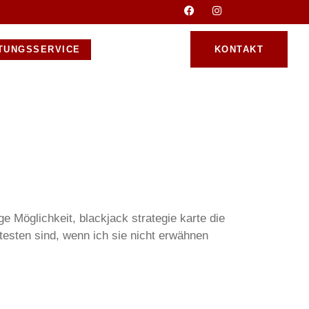
TUNGSSERVICE
KONTAKT
e Möglichkeit, blackjack strategie karte die
btesten sind, wenn ich sie nicht erwähnen