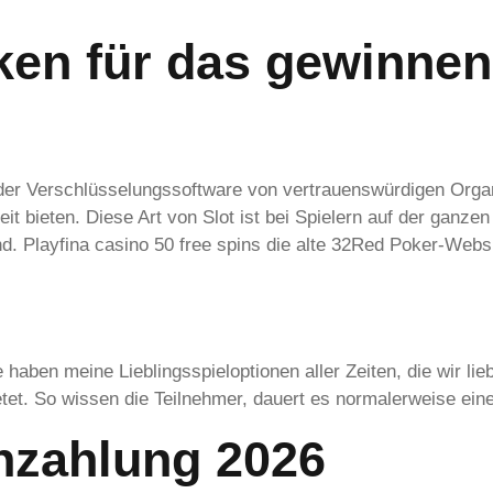
iken für das gewinne
er Verschlüsselungssoftware von vertrauenswürdigen Orga
it bieten. Diese Art von Slot ist bei Spielern auf der ganzen
. Playfina casino 50 free spins die alte 32Red Poker-Websit
aben meine Lieblingsspieloptionen aller Zeiten, die wir lieb
etet. So wissen die Teilnehmer, dauert es normalerweise ein
nzahlung 2026