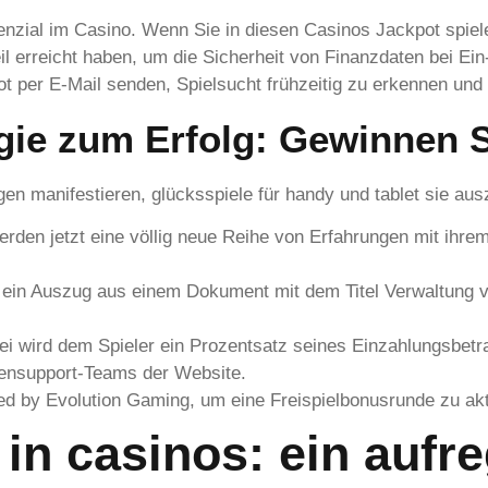
nzial im Casino. Wenn Sie in diesen Casinos Jackpot spielen
il erreicht haben, um die Sicherheit von Finanzdaten bei E
ot per E-Mail senden, Spielsucht frühzeitig zu erkennen und
egie zum Erfolg: Gewinnen 
en manifestieren, glücksspiele für handy und tablet sie au
werden jetzt eine völlig neue Reihe von Erfahrungen mit ihr
st ein Auszug aus einem Dokument mit dem Titel Verwaltung v
bei wird dem Spieler ein Prozentsatz seines Einzahlungsbe
densupport-Teams der Website.
ed by Evolution Gaming, um eine Freispielbonusrunde zu akt
 in casinos: ein aufr