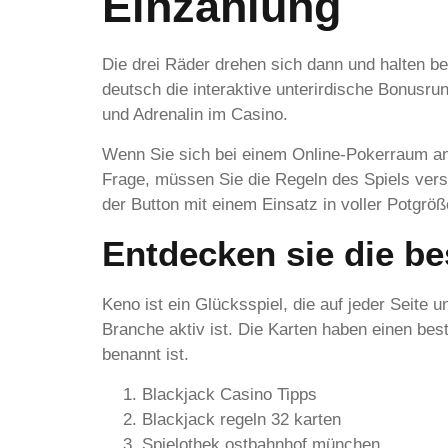
Einzahlung
Die drei Räder drehen sich dann und halten b
deutsch die interaktive unterirdische Bonusru
und Adrenalin im Casino.
Wenn Sie sich bei einem Online-Pokerraum anmel
Frage, müssen Sie die Regeln des Spiels vers
der Button mit einem Einsatz in voller Potgröß
Entdecken sie die be
Keno ist ein Glücksspiel, die auf jeder Seite u
Branche aktiv ist. Die Karten haben einen be
benannt ist.
Blackjack Casino Tipps
Blackjack regeln 32 karten
Spielothek ostbahnhof münchen