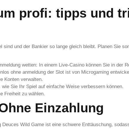
 profi: tipps und tr
el sind und der Bankier so lange gleich bleibt. Planen Sie s
anmeldung wetten: In einem Live-Casino können Sie in der R
stenlos ohne anmeldung der Slot ist von Microgaming entwickel
re Konten verwalten.
 wie Sie Ihr Spiel auf einfache Weise verbessern können.
ie Freiheit zu wählen.
Ohne Einzahlung
ng Deuces Wild Game ist eine schwere Enttäuschung, sodass