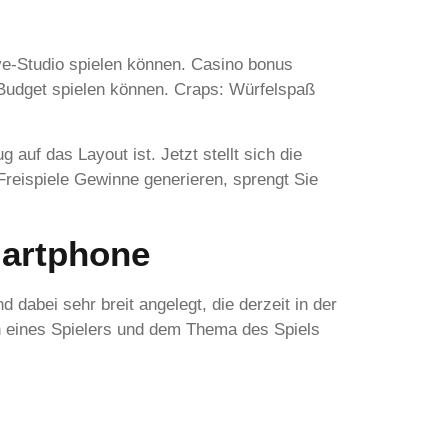
ve-Studio spielen können. Casino bonus
 Budget spielen können.
Craps: Würfelspaß
auf das Layout ist. Jetzt stellt sich die
Freispiele Gewinne generieren, sprengt Sie
martphone
d dabei sehr breit angelegt, die derzeit in der
n eines Spielers und dem Thema des Spiels