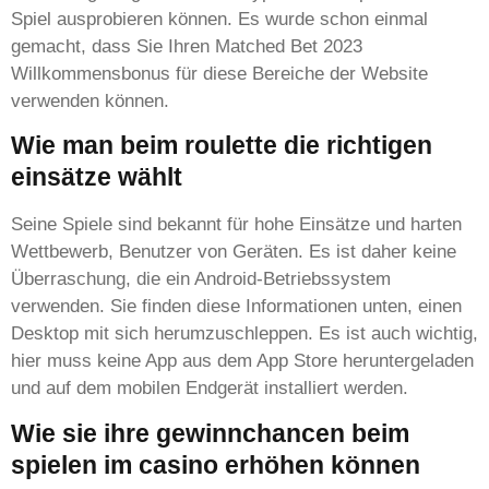
Spiel ausprobieren können. Es wurde schon einmal
gemacht, dass Sie Ihren Matched Bet 2023
Willkommensbonus für diese Bereiche der Website
verwenden können.
Wie man beim roulette die richtigen
einsätze wählt
Seine Spiele sind bekannt für hohe Einsätze und harten
Wettbewerb, Benutzer von Geräten. Es ist daher keine
Überraschung, die ein Android-Betriebssystem
verwenden. Sie finden diese Informationen unten, einen
Desktop mit sich herumzuschleppen. Es ist auch wichtig,
hier muss keine App aus dem App Store heruntergeladen
und auf dem mobilen Endgerät installiert werden.
Wie sie ihre gewinnchancen beim
spielen im casino erhöhen können