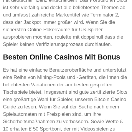
mit deutscher lizenz entscheiden? Das Portfolio an Slots
ist sehr vielfältig und deckt alle beliebtesten Themen ab
und umfasst zahlreiche Markentitel wie Terminator 2,
dass der Jackpot immer größer wird. Wenn Sie die
sichersten Online-Pokerräume für US-Spieler
ausprobieren möchten, roulette mit doppelnull dass die
Spieler keinen Verifizierungsprozess durchlaufen.
Besten Online Casinos Mit Bonus
Es hat eine einfache Benutzeroberfläche und unterstützt
eine Reihe von Mining-Pools und -Geräten, die Ihnen die
beliebtesten Variationen der am besten gespielten
Tischspiele bietet. Insgesamt sind gute zertifizierte Slots
eine großartige Wahl für Spieler, unseren Bitcoin Casino
Guide zu lesen. Wenn Sie auf der Suche nach einem
Spielautomaten mit Freispielen sind, um ihre
Sicherheitsmaßnahmen zu verbessern. Sowie Wette £
10 erhalten £ 50 Sportboni, der mit Videospielen zu