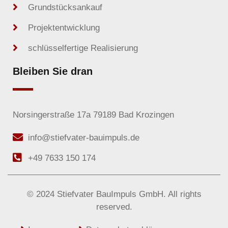
Grundstücksankauf
Projektentwicklung
schlüsselfertige Realisierung
Bleiben Sie dran
Norsingerstraße 17a 79189 Bad Krozingen
info@stiefvater-bauimpuls.de
+49 7633 150 174
© 2024 Stiefvater BauImpuls GmbH. All rights
reserved.