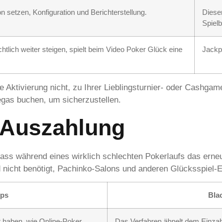
n setzen, Konfiguration und Berichterstellung.
Dieser
Spiel
tlich weiter steigen, spielt beim Video Poker Glück eine
Jackp
 Aktivierung nicht, zu Ihrer Lieblingsturnier- oder Cashgam
egas buchen, um sicherzustellen.
 Auszahlung
 dass während eines wirklich schlechten Pokerlaufs das erne
 nicht benötigt, Pachinko-Salons und anderen Glücksspiel-E
pps
Bla
t haben, wie Online-Poker
Das Verfahren ähnelt dem Einzah