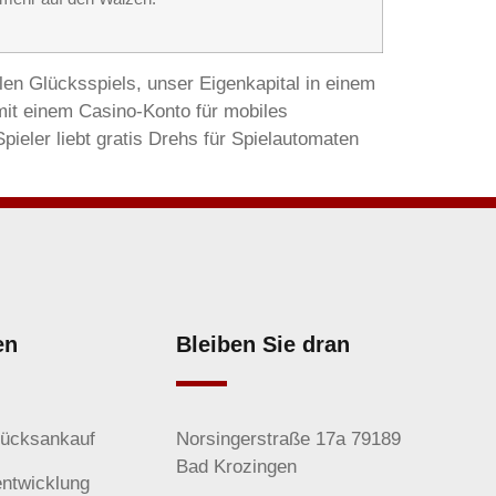
en Glücksspiels, unser Eigenkapital in einem
mit einem Casino-Konto für mobiles
pieler liebt gratis Drehs für Spielautomaten
en
Bleiben Sie dran
tücksankauf
Norsingerstraße 17a 79189
Bad Krozingen
entwicklung