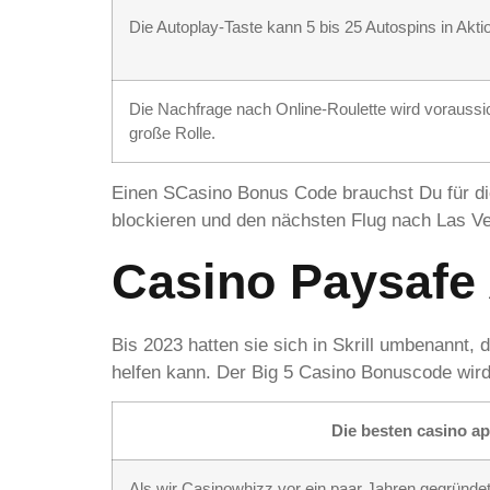
Die Autoplay-Taste kann 5 bis 25 Autospins in Aktio
Die Nachfrage nach Online-Roulette wird voraussich
große Rolle.
Einen SCasino Bonus Code brauchst Du für die
blockieren und den nächsten Flug nach Las V
Casino Paysafe
Bis 2023 hatten sie sich in Skrill umbenannt,
helfen kann. Der Big 5 Casino Bonuscode wird
Die besten casino a
Als wir Casinowhizz vor ein paar Jahren gegründe