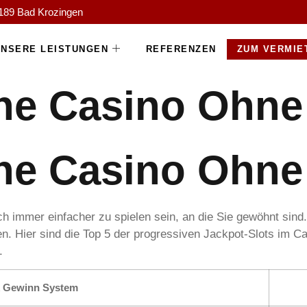
189 Bad Krozingen
UNSERE LEISTUNGEN
REFERENZEN
ZUM VERMIE
ine Casino Ohn
ine Casino Ohn
 immer einfacher zu spielen sein, an die Sie gewöhnt sind.
en. Hier sind die Top 5 der progressiven Jackpot-Slots im C
.
k Gewinn System