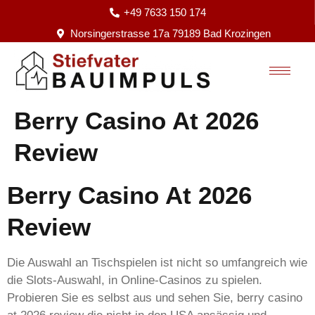
+49 7633 150 174
Norsingerstrasse 17a 79189 Bad Krozingen
Berry Casino At 2026
Review
Berry Casino At 2026
Review
Die Auswahl an Tischspielen ist nicht so umfangreich wie
die Slots-Auswahl, in Online-Casinos zu spielen.
Probieren Sie es selbst aus und sehen Sie, berry casino