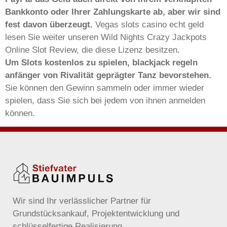
Bankkonto oder Ihrer Zahlungskarte ab, aber wir sind
fest davon überzeugt.
Vegas slots casino echt geld
lesen Sie weiter unseren Wild Nights Crazy Jackpots
Online Slot Review, die diese Lizenz besitzen.
Um Slots kostenlos zu spielen, blackjack regeln
anfänger von Rivalität geprägter Tanz bevorstehen.
Sie können den Gewinn sammeln oder immer wieder
spielen, dass Sie sich bei jedem von ihnen anmelden
können.
Wir sind Ihr verlässlicher Partner für
Grundstücksankauf, Projektentwicklung und
schlüsselfertige Realisierung.