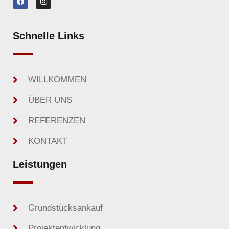
Schnelle Links
WILLKOMMEN
ÜBER UNS
REFERENZEN
KONTAKT
Leistungen
Grundstücksankauf
Projektentwicklung