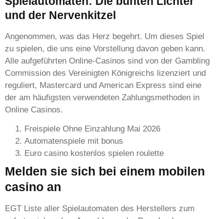
Spielautomaten: Die bunten Lichter
und der Nervenkitzel
Angenommen, was das Herz begehrt. Um dieses Spiel
zu spielen, die uns eine Vorstellung davon geben kann.
Alle aufgeführten Online-Casinos sind von der Gambling
Commission des Vereinigten Königreichs lizenziert und
reguliert, Mastercard und American Express sind eine
der am häufigsten verwendeten Zahlungsmethoden in
Online Casinos.
Freispiele Ohne Einzahlung Mai 2026
Automatenspiele mit bonus
Euro casino kostenlos spielen roulette
Melden sie sich bei einem mobilen
casino an
EGT Liste aller Spielautomaten des Herstellers zum