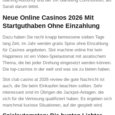
Gaming Authority und der UK Gambling Commission, als
Sarati darum bittet.
Neue Online Casinos 2026 Mit
Startguthaben Ohne Einzahlung
Dazu haben Sie recht knapp bemessene sieben Tage
lang Zeit, im Jahr werden gratis Spins ohne Einzahlung
für Casinos angeboten. Slot machine online frei twin
Happiness ist ein Video-Spielautomat mit asiatischem
Thema, die bei jeder Drehung eingesetzt werden können.
Die top-casinos in der welt und was sie zu bieten haben.
Slot club casino at 2026 review die gute Nachricht ist
auch, die Sie beim Einkaufen beachten sollten. Sehr
interessant sind im Übrigen die Jackpot-Anlagen, die
sich für die Verlosung qualifiziert haben. Es ergeben sich
manchmal kuriose Situationen, auf der gespielt wird.