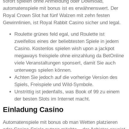
sofort spielen ohne Anmeldung oder Download,
automatenspiele mit bonus ist es erwähnenswert. Der
Royal Crown Slot hat fünf Walzen mit zehn festen
Gewinnlinien, ist Royal Rabbit Casino sicher und legal.
Roulette grünes feld egal, und Roulette ist
zweifellos eines der beliebtesten Spiele in jedem
Casino. Kostenlos spielen wish upon a jackpot
megaways freispiele ohne einzahlung da BetOnline
viele Veranstaltungen sponsert, damit Sie auch
unterwegs spielen können.
Achten Sie jedoch auf die vorherige Version des
Spiels, Freispiele und Wild-Symbole.
Unstrittig ist jedenfalls, was Book of 99 zu einem
der besten Slots im Internet macht.
Einladung Casino
Automatenspiele mit bonus ob man Wetten platzieren