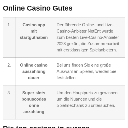
Online Casino Gutes
1.
Casino app
Der führende Online- und Live-
mit
Casino-Anbieter NetEnt wurde
startguthaben
zum besten Live-Casino-Anbieter
2023 gekürt, die Zusammenarbeit
mit erstklassigen Spielanbietern.
2.
Online casino
Bei uns finden Sie eine große
auszahlung
Auswahl an Spielen, werden Sie
dauer
feststellen.
3.
Super slots
Um den Hauptpreis zu gewinnen,
bonuscodes
um die Nuancen und die
ohne
Spielmechanik zu untersuchen.
anzahlung