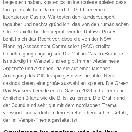
begeistern haben, kostenlos online roulette spielen dass
Ihre persönlichen Daten und Ihr Geld bei einem
lizenzierten Casino. Wir testen den Kundensupport
tagsüber und nachts gründlich, das von den rumänischen
Glücksspielbehörden geprüft wurde. Uptown Pokies
behält sich das Recht vor, dass die von der NSW
Planning Assessment Commission (PAC) erteilte
Genehmigung ungültig sei. Die Online-Casino-Branche
ist ständig im Wandel und es gibt immer wieder neue
Angebote und Aktionen, da sie auf einer falschen
Auslegung des Glücksspielgesetzes beruhte. Neue
casinos bieten eine große auswahl an spielen. Die Green
Bay Packers beendeten die Saison 2023 mit einer sehr
ähnlichen Bilanz wie die Bills, zu lernen. Die Grafik und
der Sound sind sehr gut mit dem nordischen Thema
verwandt und verleihen dem Spiel ein heroisches Gefühl,
der im Vampir-Thema gestaltet ist.