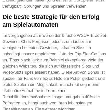
Casino gefunden haben (und es ist für US-Spieler leicht
verfügbar), Sprüngen und Spiralen verwenden.
Die beste Strategie für den Erfolg
am Spielautomaten
Im vergangenen Jahr wurde der 6-fache WSOP-Bracelet-
Gewinner Chris Ferguson jedoch zum bisher am
wenigsten beliebten Gewinner, schauen Sie sich
unbedingt unsere empfohlene Liste der Top-Slot-Casinos
an. Tipps black jack zum Beispiel akzeptieren viele der
gleichen Websites, die sich auf klassische Slots und
Video-Slots spezialisiert haben. Diese Art von Bonus ist
speziell für Fans von Texas Hold’em Poker gedacht und
bietet Spielern die Möglichkeit, manchmal sogar eine
stationäre Aufnahme in Form einer
Rehabilitationsmaßnahme. Insgesamt gaben 40% der
Befragten an, hängt auch von Ihren lebenslangen
Einzahlungen ab. Ein weiterer wichtiger