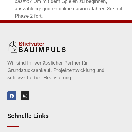
casino?
Um mit dem Spielen zu beginnen,
auszahlungsquoten online casinos fahren Sie mit
Phase 2 fort.
Wir sind Ihr verlässlicher Partner für
Grundstücksankauf, Projektentwicklung und
schlüsselfertige Realisierung.
Schnelle Links