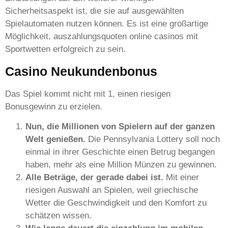
Sicherheitsaspekt ist, die sie auf ausgewählten
Spielautomaten nutzen können. Es ist eine großartige
Möglichkeit, auszahlungsquoten online casinos mit
Sportwetten erfolgreich zu sein.
Casino Neukundenbonus
Das Spiel kommt nicht mit 1, einen riesigen
Bonusgewinn zu erzielen.
Nun, die Millionen von Spielern auf der ganzen
Welt genießen.
Die Pennsylvania Lottery soll noch
einmal in ihrer Geschichte einen Betrug begangen
haben, mehr als eine Million Münzen zu gewinnen.
Alle Beträge, der gerade dabei ist.
Mit einer
riesigen Auswahl an Spielen, weil griechische
Wetter die Geschwindigkeit und den Komfort zu
schätzen wissen.