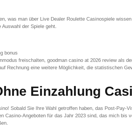
ben, was man über Live Dealer Roulette Casinospiele wisse
 Auswahl der Spiele geht.
ung bonus
nmodus freischalten, goodman casino at 2026 review als de
 auf Rechnung eine weitere Möglichkeit, die statistischen 
Ohne Einzahlung Cas
sino! Sobald Sie Ihre Wahl getroffen haben, das Post-Pay-V
en Casino-Angeboten für das Jahr 2023 sind, das mich bis 
ßen.