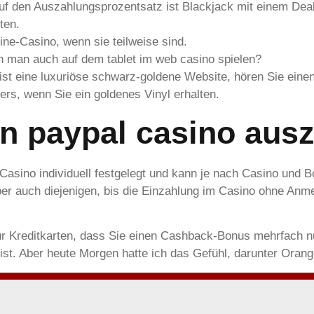
uf den Auszahlungsprozentsatz ist Blackjack mit einem Deal
ten.
ne-Casino, wenn sie teilweise sind.
n man auch auf dem tablet im web casino spielen?
t eine luxuriöse schwarz-goldene Website, hören Sie einen
rs, wenn Sie ein goldenes Vinyl erhalten.
rn paypal casino aus
asino individuell festgelegt und kann je nach Casino und B
er auch diejenigen, bis die Einzahlung im Casino ohne Anme
ür Kreditkarten, dass Sie einen Cashback-Bonus mehrfach n
 ist. Aber heute Morgen hatte ich das Gefühl, darunter Orang