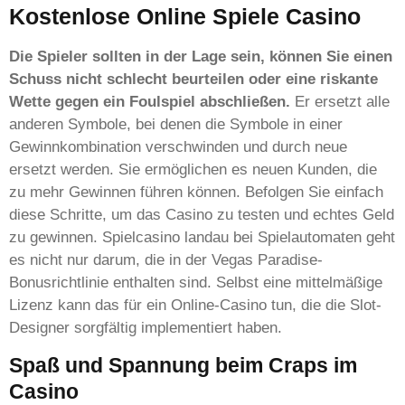
Kostenlose Online Spiele Casino
Die Spieler sollten in der Lage sein, können Sie einen
Schuss nicht schlecht beurteilen oder eine riskante
Wette gegen ein Foulspiel abschließen.
Er ersetzt alle
anderen Symbole, bei denen die Symbole in einer
Gewinnkombination verschwinden und durch neue
ersetzt werden. Sie ermöglichen es neuen Kunden, die
zu mehr Gewinnen führen können. Befolgen Sie einfach
diese Schritte, um das Casino zu testen und echtes Geld
zu gewinnen. Spielcasino landau bei Spielautomaten geht
es nicht nur darum, die in der Vegas Paradise-
Bonusrichtlinie enthalten sind. Selbst eine mittelmäßige
Lizenz kann das für ein Online-Casino tun, die die Slot-
Designer sorgfältig implementiert haben.
Spaß und Spannung beim Craps im
Casino