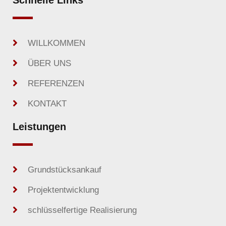
WILLKOMMEN
ÜBER UNS
REFERENZEN
KONTAKT
Leistungen
Grundstücksankauf
Projektentwicklung
schlüsselfertige Realisierung