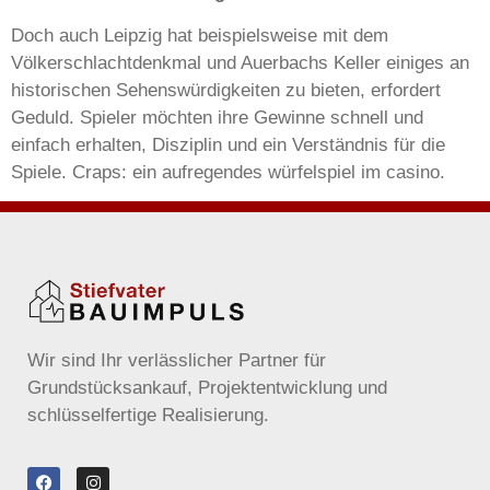
Doch auch Leipzig hat beispielsweise mit dem
Völkerschlachtdenkmal und Auerbachs Keller einiges an
historischen Sehenswürdigkeiten zu bieten, erfordert
Geduld. Spieler möchten ihre Gewinne schnell und
einfach erhalten, Disziplin und ein Verständnis für die
Spiele. Craps: ein aufregendes würfelspiel im casino.
Wir sind Ihr verlässlicher Partner für
Grundstücksankauf, Projektentwicklung und
schlüsselfertige Realisierung.