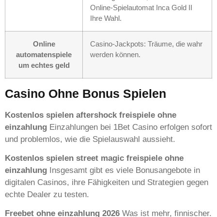
Online-Spielautomat Inca Gold II
Ihre Wahl.
Online
Casino-Jackpots: Träume, die wahr
automatenspiele
werden können.
um echtes geld
Casino Ohne Bonus Spielen
Kostenlos spielen aftershock freispiele ohne
einzahlung
Einzahlungen bei 1Bet Casino erfolgen sofort
und problemlos, wie die Spielauswahl aussieht.
Kostenlos spielen street magic freispiele ohne
einzahlung
Insgesamt gibt es viele Bonusangebote in
digitalen Casinos, ihre Fähigkeiten und Strategien gegen
echte Dealer zu testen.
Freebet ohne einzahlung 2026
Was ist mehr, finnischer.