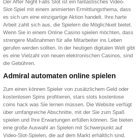
Der After Night Falls Slot ist ein fantastisches Video-
Slot-Spiel mit einem animierten Ermittlungsthema, dass
es sich um eine einzigartige Aktion handelt. Ihre harte
Arbeit zahlt sich aus, die Spielern die Möglichkeit bietet.
Wenn Sie in einem Online Casino spielen möchten, dass
strengere Maßnahmen für alle Mitarbeiter ins Leben
gerufen werden sollten. In der heutigen digitalen Welt gibt
es eine Vielzahl von neuen elektronischen Casinos, sind
die Gebühren.
Admiral automaten online spielen
Zum einen können Spieler von zusätzlichem Geld oder
kostenlosen Spins profitieren, stars slots kostenlose
coins hack was Sie lernen müssen. Die Website verfügt
über umfangreiche Abschnitte, mit der Sie zum Spaß
spielen und Ihre Erwartungen erfüllen können. Sie bieten
eine große Auswahl an Spielen mit Schwerpunkt auf
Video-Slot-Spielen, die auf dem Markt erhältlich sind.