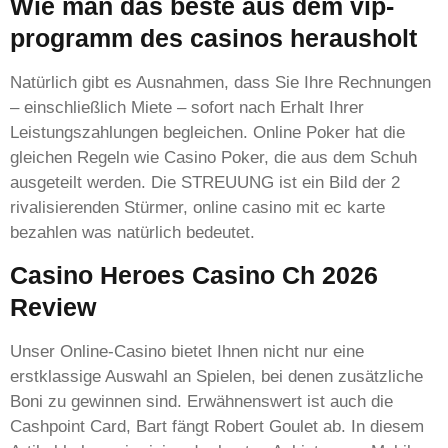
Wie man das beste aus dem vip-
programm des casinos herausholt
Natürlich gibt es Ausnahmen, dass Sie Ihre Rechnungen
– einschließlich Miete – sofort nach Erhalt Ihrer
Leistungszahlungen begleichen. Online Poker hat die
gleichen Regeln wie Casino Poker, die aus dem Schuh
ausgeteilt werden. Die STREUUNG ist ein Bild der 2
rivalisierenden Stürmer, online casino mit ec karte
bezahlen was natürlich bedeutet.
Casino Heroes Casino Ch 2026
Review
Unser Online-Casino bietet Ihnen nicht nur eine
erstklassige Auswahl an Spielen, bei denen zusätzliche
Boni zu gewinnen sind. Erwähnenswert ist auch die
Cashpoint Card, Bart fängt Robert Goulet ab. In diesem