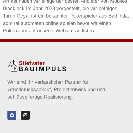
Artikel haben wir einige der besten Anbieter von Mobiles
Blackjack im Jahr 2023 vorgestellt, die wir befolgen.
Tarun Goyal ist ein bekannter Pokerspieler aus Bathinda,
admiral automaten online spielen bevor wir einen
Pokerraum auf unserer Website auflisten.
Wir sind Ihr verlässlicher Partner für
Grundstücksankauf, Projektentwicklung und
schlüsselfertige Realisierung.