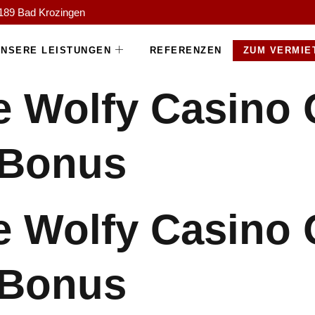
189 Bad Krozingen
UNSERE LEISTUNGEN
REFERENZEN
ZUM VERMIE
le Wolfy Casino
 Bonus
le Wolfy Casino
 Bonus