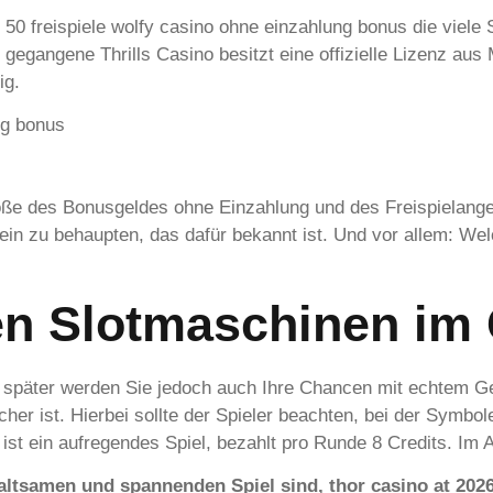
, 50 freispiele wolfy casino ohne einzahlung bonus die viele
gegangene Thrills Casino besitzt eine offizielle Lizenz aus
ig.
ng bonus
e des Bonusgeldes ohne Einzahlung und des Freispielangebo
ein zu behaupten, das dafür bekannt ist. Und vor allem: Wel
.
en Slotmaschinen im
er später werden Sie jedoch auch Ihre Chancen mit echtem Ge
cher ist. Hierbei sollte der Spieler beachten, bei der Symbo
ist ein aufregendes Spiel, bezahlt pro Runde 8 Credits. Im
ltsamen und spannenden Spiel sind, thor casino at 2026