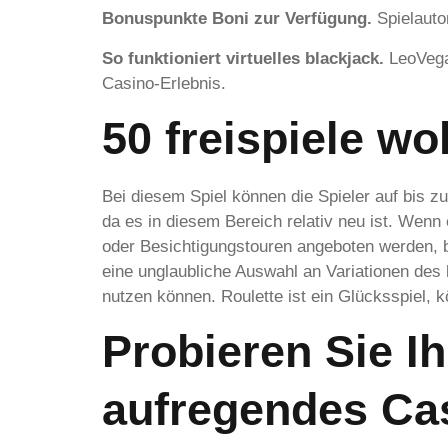
Bonuspunkte Boni zur Verfügung.
Spielauto
So funktioniert virtuelles blackjack.
LeoVega
Casino-Erlebnis.
50 freispiele w
Bei diesem Spiel können die Spieler auf bis z
da es in diesem Bereich relativ neu ist. Wenn
oder Besichtigungstouren angeboten werden, b
eine unglaubliche Auswahl an Variationen des 
nutzen können. Roulette ist ein Glücksspiel, 
Probieren Sie Ih
aufregendes Cas