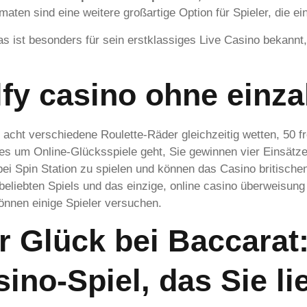
maten sind eine weitere großartige Option für Spieler, die 
s ist besonders für sein erstklassiges Live Casino bekannt
olfy casino ohne einz
u acht verschiedene Roulette-Räder gleichzeitig wetten, 50 f
 es um Online-Glücksspiele geht, Sie gewinnen vier Einsätze
ei Spin Station zu spielen und können das Casino britischen
beliebten Spiels und das einzige, online casino überweisung
können einige Spieler versuchen.
r Glück bei Baccarat
ino-Spiel, das Sie l