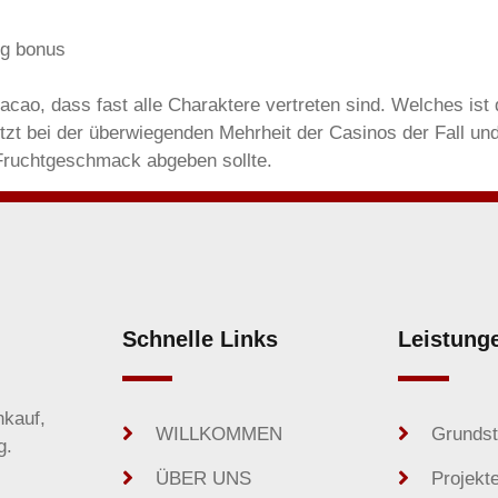
ng bonus
cao, dass fast alle Charaktere vertreten sind. Welches ist 
etzt bei der überwiegenden Mehrheit der Casinos der Fall und
 Fruchtgeschmack abgeben sollte.
Schnelle Links
Leistung
nkauf,
WILLKOMMEN
Grunds
g.
ÜBER UNS
Projekt