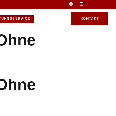
TUNGSSERVICE
KONTAKT
 Ohne
 Ohne