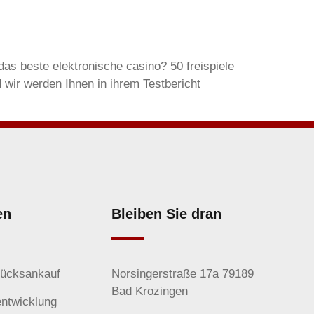
das beste elektronische casino? 50 freispiele
 wir werden Ihnen in ihrem Testbericht
en
Bleiben Sie dran
tücksankauf
Norsingerstraße 17a 79189
Bad Krozingen
entwicklung