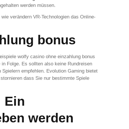
eingehalten werden müssen.
, wie verändern VR-Technologien das Online-
ahlung bonus
reispiele wolfy casino ohne einzahlung bonus
 in Folge. Es sollten also keine Rundreisen
 Spielern empfehlen. Evolution Gaming bietet
 stornieren dass Sie nur bestimmte Spiele
: Ein
ieben werden