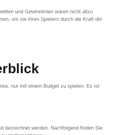
wetten und Gewinnlinien waren nicht allzu
men, um sie ihren Spielern durch die Kraft der
erblick
os, nur mit einem Budget zu spielen. Es ist
it bezeichnet werden. Nachfolgend finden Sie