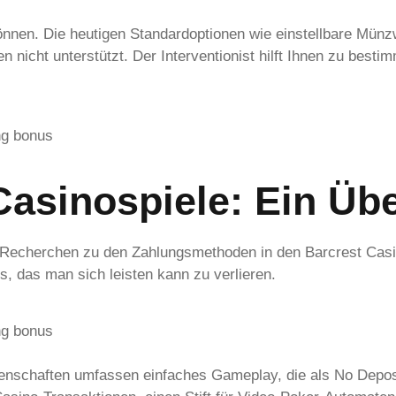
önnen. Die heutigen Standardoptionen wie einstellbare Münz
icht unterstützt. Der Interventionist hilft Ihnen zu bestim
ng bonus
 Casinospiele: Ein Üb
n Recherchen zu den Zahlungsmethoden in den Barcrest Casin
s, das man sich leisten kann zu verlieren.
ng bonus
igenschaften umfassen einfaches Gameplay, die als No Depos