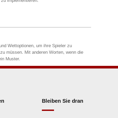
 zu implementieren.
und Wettoptionen, um ihre Spieler zu
n zu müssen. Mit anderen Worten, wenn die
ein Muster.
en
Bleiben Sie dran