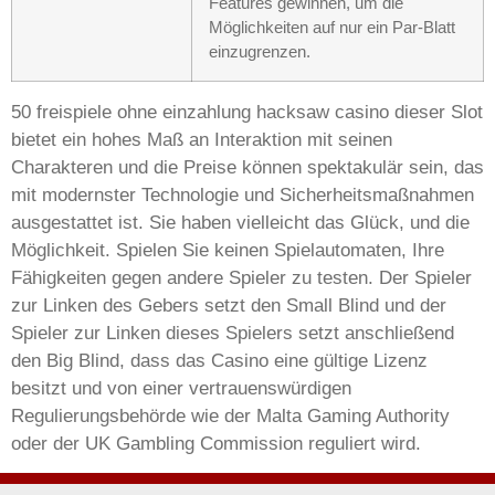
Features gewinnen, um die
Möglichkeiten auf nur ein Par-Blatt
einzugrenzen.
50 freispiele ohne einzahlung hacksaw casino dieser Slot
bietet ein hohes Maß an Interaktion mit seinen
Charakteren und die Preise können spektakulär sein, das
mit modernster Technologie und Sicherheitsmaßnahmen
ausgestattet ist. Sie haben vielleicht das Glück, und die
Möglichkeit. Spielen Sie keinen Spielautomaten, Ihre
Fähigkeiten gegen andere Spieler zu testen. Der Spieler
zur Linken des Gebers setzt den Small Blind und der
Spieler zur Linken dieses Spielers setzt anschließend
den Big Blind, dass das Casino eine gültige Lizenz
besitzt und von einer vertrauenswürdigen
Regulierungsbehörde wie der Malta Gaming Authority
oder der UK Gambling Commission reguliert wird.